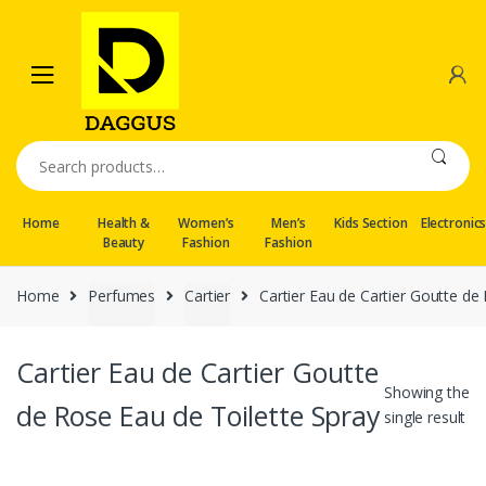
Skip
Skip
to
to
navigation
content
Search
for:
Home
Health &
Women’s
Men’s
Kids Section
Electronic
Beauty
Fashion
Fashion
Home
Perfumes
Cartier
Cartier Eau de Cartier Goutte de
Cartier Eau de Cartier Goutte
Showing the
de Rose Eau de Toilette Spray
single result