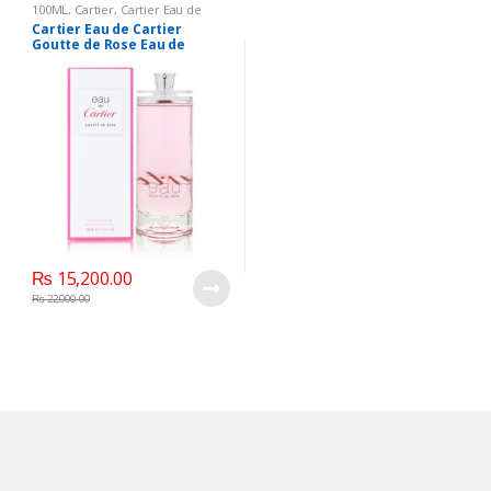
100ML
,
Cartier
,
Cartier Eau de
Cartier Goutte de Rose Eau de
Cartier Eau de Cartier
Toilette Spray
,
Perfumes
Goutte de Rose Eau de
Toilette Spray FOR
HER,100ML
₨
15,200.00
₨
22,000.00